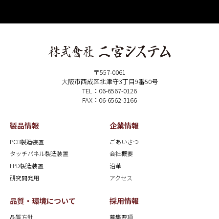
〒557-0061
大阪市西成区北津守3丁目9番50号
TEL：06-6567-0126
FAX：06-6562-3166
製品情報
企業情報
PCB製造装置
ごあいさつ
タッチパネル製造装置
会社概要
FPD製造装置
沿革
研究開発用
アクセス
品質・環境について
採用情報
品質方針
募集要項